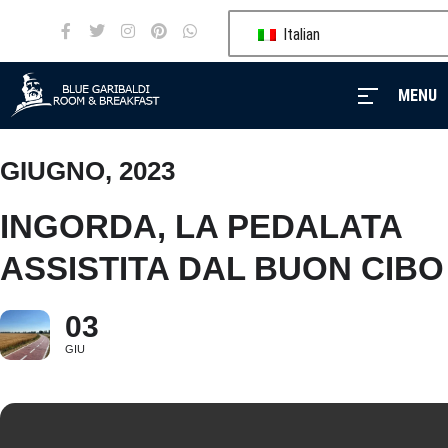
Italian
MENU
GIUGNO, 2023
MENU
INGORDA, LA PEDALATA
Blue
ASSISTITA DAL BUON CIBO
Garibaldi
03
I
nostri
GIU
servizi
Camere