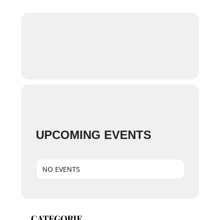
Eventi
Contatti
Arrivo
AGOSTO
2026
6
giovedì
Partenza
UPCOMING EVENTS
AGOSTO
2026
7
venerdì
NO EVENTS
CATEGORIE