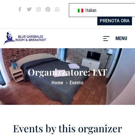
Italian
PRENOTA ORA
MENU
MENU
Organizzatore:
IAT
Blue
Home
Evento
Garibaldi
I
nostri
servizi
Events by this organizer
Camere