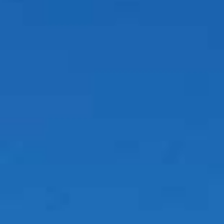
Eventi
Contatti
Arrivo
AGOSTO
2026
8
sabato
Partenza
AGOSTO
2026
9
domenica