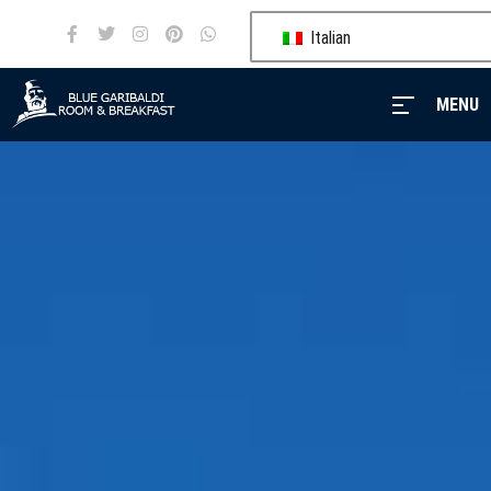
Italian
MENU
MENU
Blue
Garibaldi
I
nostri
servizi
Camere