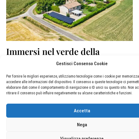
Immersi nel verde della
Pianura Padana
Gestisci Consenso Cookie
Il Blue Garibaldi si trova inserito in un casale di fine ‘800
Per fornire le migliori esperienze, utilizziamo tecnologie come i cookie per memorizza
nella campagna della bassa parmense. Il casale era
accedere alle informazioni del dispositivo. Il consenso a queste tecnologie ci permett
elaborare dati come il comportamento di navigazione o ID unici su questo sito. Non ac
situato all’interno di un podere agricolo, per cui oltre
ritirare il consenso può influire negativamente su alcune caratteristiche e funzioni.
all’abitazione del proprietario e dei lavoranti era presenti
anche una stalla per le vacche che producevano latte per
il Parmigiano Reggiano ed un piccolo porcile per i maiali
Accetta
che venivano custoditi per la produzione del salame, della
coppa, della spalla, della pancetta e di sua maestà il
Nega
Culatello.
Visualizza preferenze