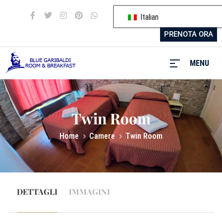
Italian
PRENOTA ORA
MENU
MENU
Twin Room
Blue
Home
Camere
Twin Room
Garibaldi
I
nostri
servizi
DETTAGLI
IMMAGINI
Camere