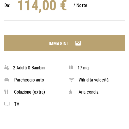
114,00
€
Da:
/ Notte
IMMAGINI
2 Adulti 0 Bambini
17 mq
Parcheggio auto
Wifi alta velocità
Colazione (extra)
Aria condiz.
TV