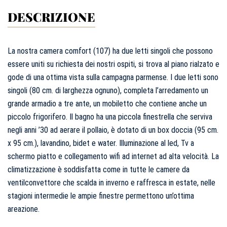
Eventi
DESCRIZIONE
Contatti
La nostra camera comfort (107) ha due letti singoli che possono
essere uniti su richiesta dei nostri ospiti, si trova al piano rialzato e
Arrivo
gode di una ottima vista sulla campagna parmense. I due letti sono
AGOSTO
2026
singoli (80 cm. di larghezza ognuno), completa l’arredamento un
8
grande armadio a tre ante, un mobiletto che contiene anche un
sabato
piccolo frigorifero. Il bagno ha una piccola finestrella che serviva
Partenza
negli anni ’30 ad aerare il pollaio, è dotato di un box doccia (95 cm.
x 95 cm.), lavandino, bidet e water. Illuminazione al led, Tv a
AGOSTO
2026
9
schermo piatto e collegamento wifi ad internet ad alta velocità. La
domenica
climatizzazione è soddisfatta come in tutte le camere da
ventilconvettore che scalda in inverno e raffresca in estate, nelle
stagioni intermedie le ampie finestre permettono un’ottima
areazione.