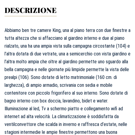
Eventi
DESCRIZIONE
Contatti
Abbiamo ben tre camere King, una al piano terra con due finestre a
tutta altezza che si affacciano al giardino interno e due al piano
Arrivo
rialzato, una ha una ampia vista sulla campagna circostante (104) e
AGOSTO
2026
l’altra dotata di due vetrate, una a semicerchio con vista giardino e
10
l’altra molto ampia che oltre al giardino permette uno sguardo alla
lunedì
bella campagna e nelle giornate più limpide permette la vista delle
Partenza
prealpi (106). Sono dotate di letto matrimoniale (160 cm. di
larghezza), di ampio armadio, scrivania con sedia e mobile
AGOSTO
2026
11
contenitore con piccolo frigorifero al suo interno. Sono dotate di
martedì
bagno interno con box doccia, lavandino, bidet e water.
Illuminazione al led, Tv a schermo piatto e collegamento wifi ad
internet ad alta velocità. La climatizzazione è soddisfatta da
ventilconvettore che scalda in inverno e raffresca d’estate, nelle
stagioni intermedie le ampie finestre permettono una buona