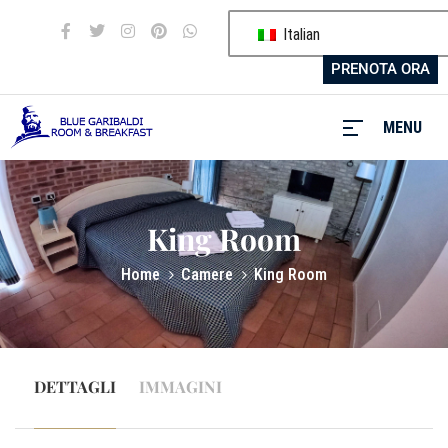
Italian
PRENOTA ORA
MENU
MENU
King Room
Blue
Home
Camere
King Room
Garibaldi
I
nostri
servizi
DETTAGLI
IMMAGINI
Camere