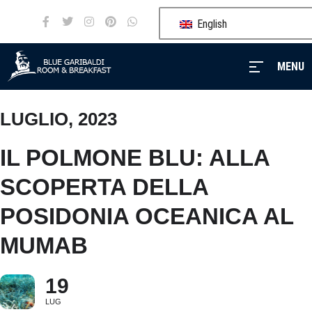
English
MENU
LUGLIO, 2023
MENU
IL POLMONE BLU: ALLA
Blue
SCOPERTA DELLA
Garibaldi
POSIDONIA OCEANICA AL
Our
MUMAB
services
Rooms
19
LUG
Events