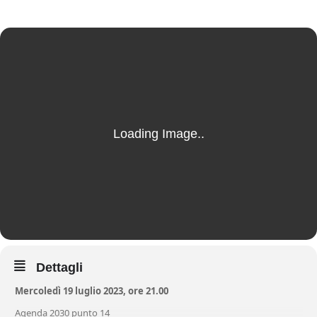
Contacts
Check in
AGOSTO
2026
8
sabato
Check out
AGOSTO
2026
9
domenica
Dettagli
Mercoledì 19 luglio 2023, ore 21.00
Agenda 2030 punto 14