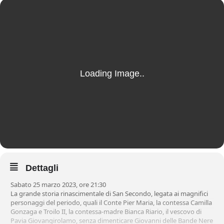
Contacts
Check in
AGOSTO
2026
9
domenica
Check out
AGOSTO
2026
10
lunedì
Dettagli
Sabato 25 marzo 2023, ore 21:30
La grande storia rinascimentale di San Secondo, legata ai magnifici
personaggi del periodo, quali il Conte Pier Maria, la contessa Camilla
Gonzaga e Troilo II, la contessa-madre Bianca Riario, il vescovo di
Pavia Giovangirolamo, senza dimenticare Giovanni delle Bande Nere