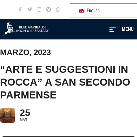
English
MENU
MARZO, 2023
MENU
“ARTE E SUGGESTIONI IN
Blue
ROCCA” A SAN SECONDO
Garibaldi
PARMENSE
Our
services
25
MAR
Rooms
Events